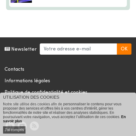
Newsletter
Contacts
Informations légales
Politique de confidentialité et cookies
UTILISATION DES COOKIES
Référencer une formation
Notre site utilise des cookies afin de personnaliser le contenu pour vous
proposer des services et offres liés à vos centres d'intérêt, gérer les
fonctionnalités de notre site et réaliser des analyses statistiques. En
© 2026 Batiactu Groupe
poursuivant votre navigation, vous acceptez l’utilisation de ces cookies.
En
savoir plus
J'ai compris